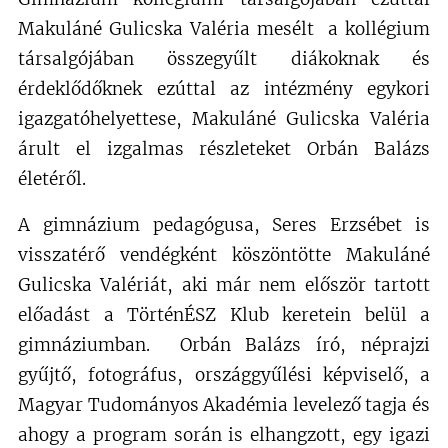
Makuláné Gulicska Valéria mesélt
a kollégium
társalgójában összegyűlt diákoknak és
érdeklődőknek ezúttal az intézmény egykori
igazgatóhelyettese, Makuláné Gulicska Valéria
árult el izgalmas részleteket Orbán Balázs
életéről.
A gimnázium pedagógusa, Seres Erzsébet is
visszatérő vendégként köszöntötte Makuláné
Gulicska Valériát, aki már nem először tartott
előadást a TörténÉSZ Klub keretein belül a
gimnáziumban. Orbán Balázs író, néprajzi
gyűjtő, fotográfus, országgyűlési képviselő, a
Magyar Tudományos Akadémia levelező tagja és
ahogy a program során is elhangzott, egy igazi