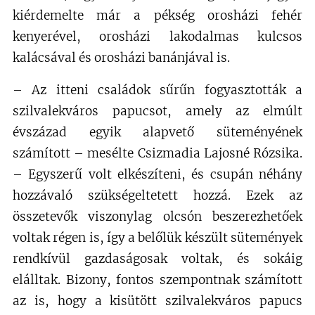
kiérdemelte már a pékség orosházi fehér
kenyerével, orosházi lakodalmas kulcsos
kalácsával és orosházi banánjával is.
– Az itteni családok sűrűn fogyasztották a
szilvalekváros papucsot, amely az elmúlt
évszázad egyik alapvető süteményének
számított – mesélte Csizmadia Lajosné Rózsika.
– Egyszerű volt elkészíteni, és csupán néhány
hozzávaló szükségeltetett hozzá. Ezek az
összetevők viszonylag olcsón beszerezhetőek
voltak régen is, így a belőlük készült sütemények
rendkívül gazdaságosak voltak, és sokáig
elálltak. Bizony, fontos szempontnak számított
az is, hogy a kisütött szilvalekváros papucs