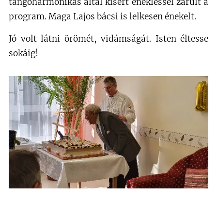
tangóharmonikás által kísért énekléssel zárult a
program. Maga Lajos bácsi is lelkesen énekelt.
Jó volt látni örömét, vidámságát. Isten éltesse
sokáig!