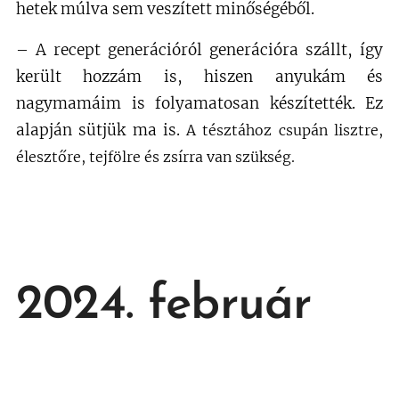
hetek múlva sem veszített minőségéből.
– A recept generációról generációra szállt, így
került hozzám is, hiszen anyukám és
nagymamáim is folyamatosan készítették. Ez
alapján sütjük ma is.
A
tésztához csupán lisztre,
élesztőre, tejfölre és zsírra van szükség.
2024. február