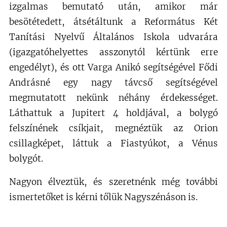
izgalmas bemutató után, amikor már
besötétedett, átsétáltunk a Református Két
Tanítási Nyelvű Általános Iskola udvarára
(igazgatóhelyettes asszonytól kértünk erre
engedélyt), és ott Varga Anikó segítségével Fődi
Andrásné egy nagy távcső segítségével
megmutatott nekünk néhány érdekességet.
Láthattuk a Jupitert 4 holdjával, a bolygó
felszínének csíkjait, megnéztük az Orion
csillagképet, láttuk a Fiastyúkot, a Vénus
bolygót.
Nagyon élveztük, és szeretnénk még további
ismertetőket is kérni tőlük Nagyszénáson is.