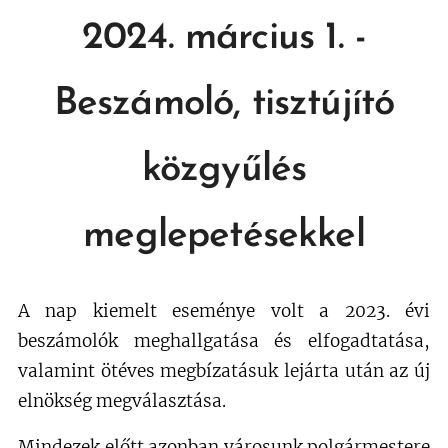
2024. március 1. -
Be
számoló, tisztújító
közgyűlés
meglepetésekkel
A nap kiemelt eseménye volt a 2023. évi
beszámolók meghallgatása és elfogadtatása,
valamint ötéves megbízatásuk lejárta után az új
elnökség megválasztása.
Mindezek előtt azonban városunk polgármestere