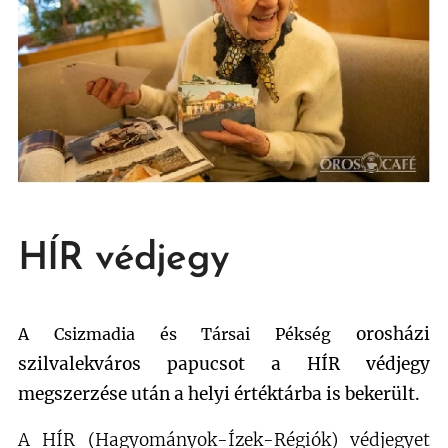
HÍR védjegy
orosházi
A Csizmadia és Társai Pékség
szilvalekváros papucsot a HÍR védjegy
megszerzése után a helyi értéktárba is bekerült.
A HÍR (Hagyományok-Ízek-Régiók) védjegyet