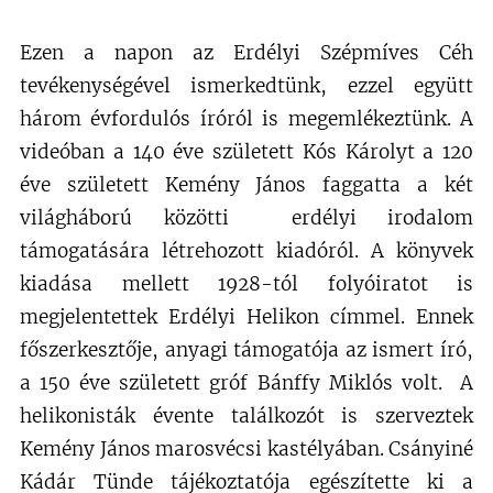
Ezen a napon az Erdélyi Szépmíves Céh
tevékenységével ismerkedtünk, ezzel együtt
három évfordulós íróról is megemlékeztünk. A
videóban a 140 éve született Kós Károlyt a 120
éve született Kemény János faggatta a két
világháború közötti erdélyi irodalom
támogatására létrehozott kiadóról. A könyvek
kiadása mellett 1928-tól folyóiratot is
megjelentettek Erdélyi Helikon címmel. Ennek
főszerkesztője, anyagi támogatója az ismert író,
a 150 éve született gróf Bánffy Miklós volt. A
helikonisták évente találkozót is szerveztek
Kemény János marosvécsi kastélyában. Csányiné
Kádár Tünde tájékoztatója egészítette ki a