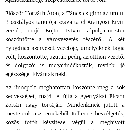
Ajándékunk egy szép csokoládé torta volt.
Először Horváth Áron, a Táncsics gimnázium 11.
B osztályos tanulója szavalta el Aranyosi Ervin
versét, majd Bojtor István alpolgármester
köszöntötte a városvezetés részéről. A két
nyugdíjas szervezet vezetője, amelyeknek tagja
volt, köszöntötte, azután pedig az otthon vezetői
és dolgozói is megajándékozták, további jó
egészséget kívántak neki.
Az ünnepelt meghatottan köszönte meg a sok
kedvességet, majd elfújta a gyertyákat Ficsor
Zoltán nagy tortáján. Mindenkinek jutott a
mestercukrász remekéből. Kellemes beszélgetés,
közös fotók készítése, végül a meghívott